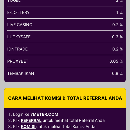
TOGEL
2 %
E-LOTTERY
1 %
LIVE CASINO
0.2 %
LUCKYSAFE
0.3 %
IDNTRADE
0.2 %
PROXYBET
0.05 %
TEMBAK IKAN
0.8 %
CARA MELIHAT KOMISI & TOTAL REFERRAL ANDA
Login ke
7METER.COM
Klik
REFERRAL
untuk melihat total Referral Anda
Klik
KOMISI
untuk melihat total Komisi Anda