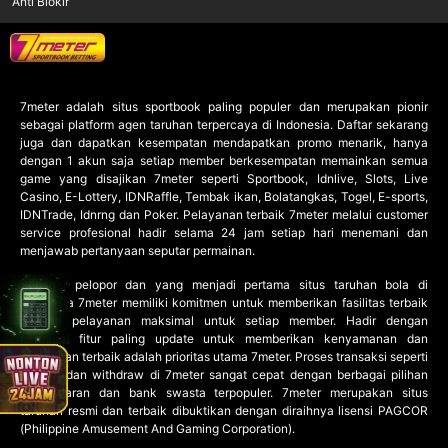
Anti Blokir
7meter
adalah situs sportbook paling populer dan merupakan pionir
sebagai platform agen taruhan terpercaya di Indonesia. Daftar sekarang
juga dan dapatkan kesempatan mendapatkan promo menarik, hanya
dengan 1 akun saja setiap member berkesempatan memainkan semua
game yang disajikan 7meter seperti Sportbook, Idnlive, Slots, Live
Casino, E-Lottery, IDNRaffle, Tembak ikan, Bolatangkas, Togel, E-sports,
IDNTrade, Idnrng dan Poker. Pelayanan terbaik 7meter melalui customer
service profesional hadir selama 24 jam setiap hari menemani dan
menjawab pertanyaan seputar permainan.
Sebagai pelopor dan yang menjadi pertama situs taruhan bola di
Indonesia 7meter memiliki komitmen untuk memberikan fasilitas terbaik
dengan pelayanan maksimal untuk setiap member. Hadir dengan
berbagai fitur paling update untuk memberikan kenyamanan dan
keamanan terbaik adalah prioritas utama 7meter. Proses transaksi seperti
deposit dan withdraw di 7meter sangat cepat dengan berbagai pilihan
pembayaran dan bank swasta terpopuler. 7meter merupakan situs
taruhan resmi dan terbaik dibuktikan dengan diraihnya lisensi PAGCOR
(Philippine Amusement And Gaming Corporation).