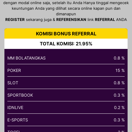
dengan modal online saja, setelah itu Anda Hanya tinggal mengecek
keuntungan Anda yang dilihat secara online kapan pun dan
dimanapun
REGISTER
sekarang juga &
REFERENSIKAN
link
REFERRAL
ANDA
KOMISI BONUS REFERRAL
TOTAL KOMISI: 21.95%
MM BOLATANGKAS
0.8 %
POKER
15 %
SLOT
0.8 %
SPORTBOOK
0.3 %
IDNLIVE
0.2 %
E-SPORTS
0.3 %