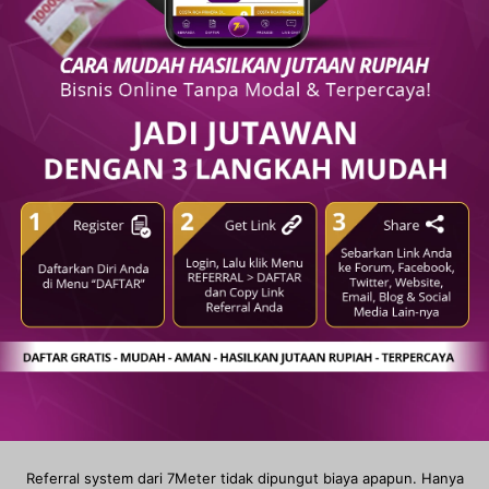
Referral system dari 7Meter tidak dipungut biaya apapun. Hanya